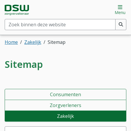
Direct naar hoofdinhoud
Direct naar hoofdmenu
DSW Zorgverzekeraar. Goed voor je.
Op
Menu
Zoek binnen deze website
(min. 2 tekens)
Home
Zakelijk
Sitemap
Sitemap
Consumenten
Zorgverleners
Zakelijk