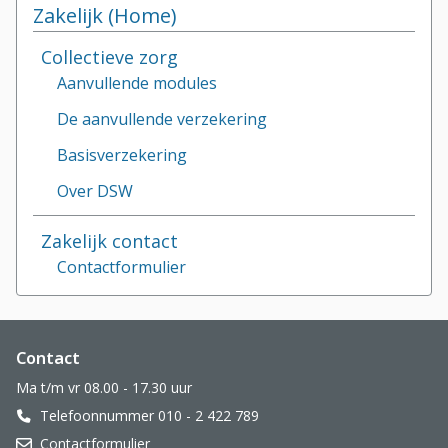
Zakelijk (Home)
Collectieve zorg
Aanvullende modules
De aanvullende verzekering
Basisverzekering
Over DSW
Zakelijk contact
Contactformulier
Website footer
Contact
Ma t/m vr 08.00 - 17.30 uur
Telefoonnummer 010 - 2 422 789
Contactformulier