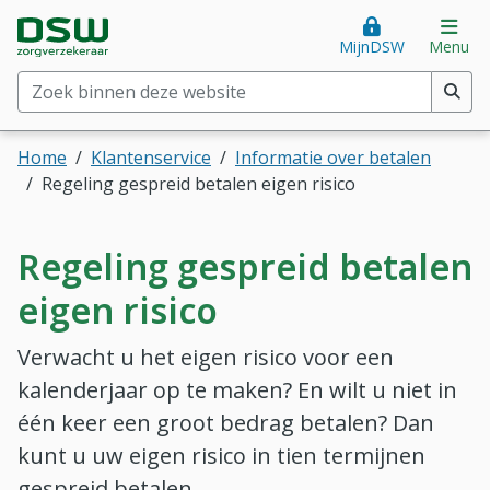
Direct naar hoofdinhoud
Direct naar hoofdmenu
DSW Zorgverzekeraar. Goed voor je.
Op
MijnDSW
Menu
Zoek binnen deze website
(min. 2 tekens)
Home
Klantenservice
Informatie over betalen
Regeling gespreid betalen eigen risico
Regeling gespreid betalen
eigen risico
Verwacht u het eigen risico voor een
kalenderjaar op te maken? En wilt u niet in
één keer een groot bedrag betalen? Dan
kunt u uw eigen risico in tien termijnen
gespreid betalen.