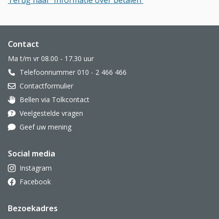
Terug naar 'Informatie over betalen'
Website footer
Contact
Ma t/m vr 08.00 - 17.30 uur
Telefoonnummer 010 - 2 466 466
Contactformulier
Bellen via Tolkcontact
Oor met hoortoestel
Veelgestelde vragen
Geef uw mening
Social media
Instagram
Facebook
Bezoekadres