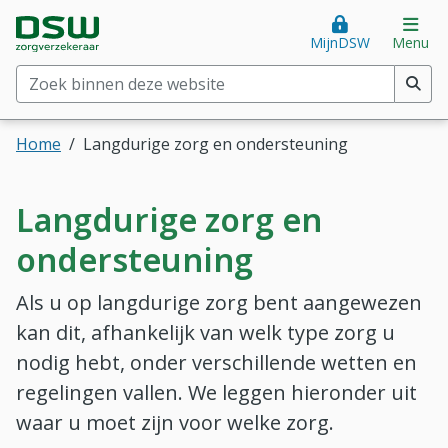
Direct naar hoofdinhoud
Direct naar hoofdmenu
DSW Zorgverzekeraar. Goed voor je.
Op
MijnDSW
Menu
Zoek binnen deze website
(min. 2 tekens)
Home
Langdurige zorg en ondersteuning
Langdurige zorg en
ondersteuning
Als u op langdurige zorg bent aangewezen
kan dit, afhankelijk van welk type zorg u
nodig hebt, onder verschillende wetten en
regelingen vallen. We leggen hieronder uit
waar u moet zijn voor welke zorg.