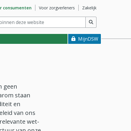
naar subsite
Ga naar subsite
Ga naar subsite
r consumenten
Voor zorgverleners
Zakelijk
nnen deze website
(min. 2 tekens)
MijnDSW
n geen
aarom staan
iteit en
eleid van ons
relevante wet-
uctuur van onze