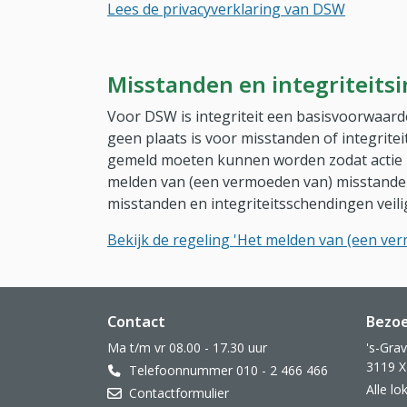
Lees de privacyverklaring van DSW
Misstanden en integriteits
Voor DSW is integriteit een basisvoorwaar
geen plaats is voor misstanden of integritei
gemeld moeten kunnen worden zodat actie 
melden van (een vermoeden van) misstanden e
misstanden en integriteitsschendingen veili
Bekijk de regeling 'Het melden van (een ver
Website footer
Contact
Bezo
Ma t/m vr 08.00 - 17.30 uur
's-Gra
3119 X
Telefoonnummer 010 - 2 466 466
Alle l
Contactformulier