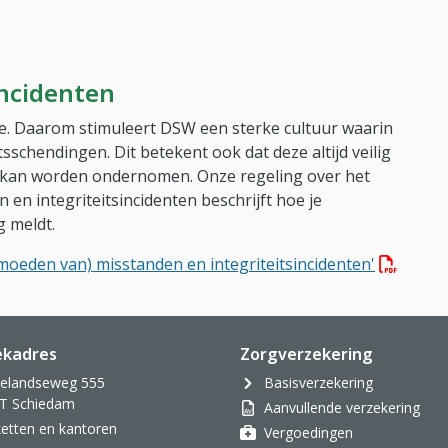
incidenten
de. Daarom stimuleert DSW een sterke cultuur waarin
tsschendingen. Dit betekent ook dat deze altijd veilig
kan worden ondernomen. Onze regeling over het
n integriteitsincidenten beschrijft hoe je
g meldt.
(PDF bes
moeden van) misstanden en integriteitsincidenten'
ekadres
Zorgverzekering
velandseweg 555
Basisverzekering
T Schiedam
Aanvullende verzekering
oketten en kantoren
Vergoedingen