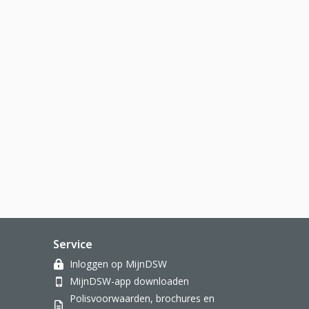
tand, download bestand)
Service
Inloggen op MijnDSW
MijnDSW-app downloaden
Polisvoorwaarden, brochures en