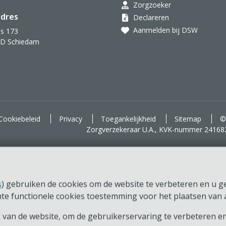
Zorgzoeker
dres
Declareren
Aanmelden bij DSW
s 173
AD Schiedam
d voor je.
Cookiebeleid
Privacy
Toegankelijkheid
Sitemap
©
Zorgverzekeraar U.A., KVK-nummer 24168
s
) gebruiken de cookies om de website te verbeteren en u ger
chte functionele cookies toestemming voor het plaatsen van a
van de website, om de gebruikerservaring te verbeteren en