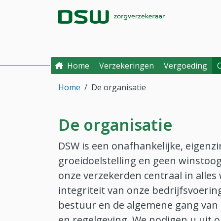
Direct naar hoofdinhoud
Direct naar hoofdmenu
DSW Zorgverzek
Home
Verzekeringen
Vergoeding
Home
De organisatie
De organisatie
DSW is een onafhankelijke, eigenz
groeidoelstelling en geen winstoog
onze verzekerden centraal in alles
integriteit van onze bedrijfsvoeri
bestuur en de algemene gang van z
en regelgeving. We nodigen u uit 