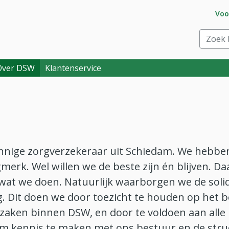
Ga 
Voo
eraar. Goed voor je.
Zoek bi
Over DSW
Klantenservice
innige zorgverzekeraar uit Schiedam. We hebbe
merk. Wel willen we de beste zijn én blijven. D
 wat we doen. Natuurlijk waarborgen we de solid
ng. Dit doen we door toezicht te houden op het b
aken binnen DSW, en door te voldoen aan alle 
om kennis te maken met ons bestuur en de str