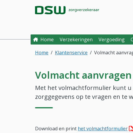
Direct naar hoofdinhoud
Direct naar hoofdmenu
DSW Zorgverzek
Home
Verzekeringen
Vergoeding
Home
Klantenservice
Volmacht aanvra
Volmacht aanvragen
Met het volmachtformulier kunt u
zorggegevens op te vragen en te wi
(P
Download en print
het volmachtformulier