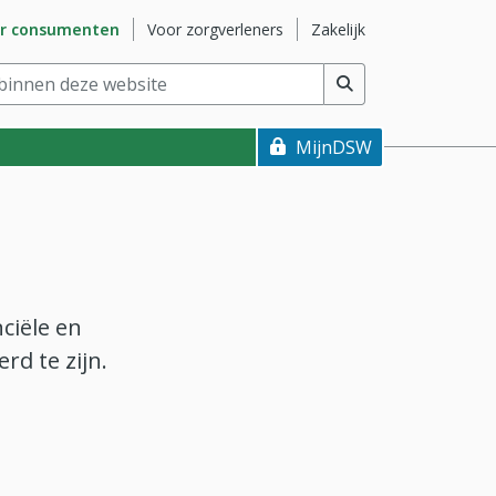
naar subsite
Ga naar subsite
Ga naar subsite
r consumenten
Voor zorgverleners
Zakelijk
nnen deze website
(min. 2 tekens)
MijnDSW
ciële en
rd te zijn.