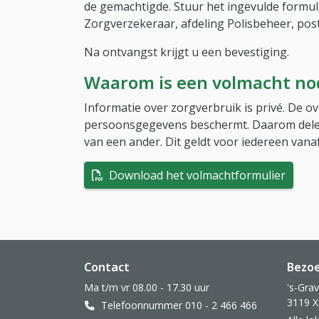
de gemachtigde. Stuur het ingevulde formul
Zorgverzekeraar, afdeling Polisbeheer, pos
Na ontvangst krijgt u een bevestiging.
Waarom is een volmacht no
Informatie over zorgverbruik is privé. De o
persoonsgegevens beschermt. Daarom dele
van een ander. Dit geldt voor iedereen vanaf
(PDF 
Download het volmachtformulier
Website footer
Contact
Bezo
Ma t/m vr 08.00 - 17.30 uur
's-Gra
3119 X
Telefoonnummer 010 - 2 466 466