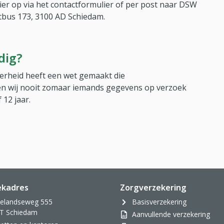
ier op via het contactformulier of per post naar DSW
tbus 173, 3100 AD Schiedam.
dig?
verheid heeft een wet gemaakt die
n wij nooit zomaar iemands gegevens op verzoek
 12 jaar.
bestand, download bestand)
ekadres
Zorgverzekering
velandseweg 555
Basisverzekering
T Schiedam
Aanvullende verzekering