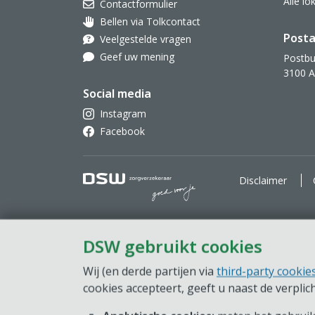
Alle l
Contactformulier
Bellen via Tolkcontact
Oor met hoortoestel
Posta
Veelgestelde vragen
Geef uw mening
Postbu
3100 
Social media
Instagram
Facebook
DSW Zorgverzekeraar. Goe
Disclaimer
DSW gebruikt cookies
Wij (en derde partijen via
third-party cookie
cookies accepteert, geeft u naast de verpli