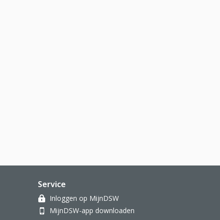
Service
Inloggen op MijnDSW
MijnDSW-app downloaden