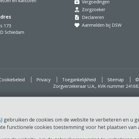
oketten en kantoren
Vergoedingen
Zorgzoeker
dres
Declareren
Aanmelden bij DSW
s 173
AD Schiedam
d voor je.
Cookiebeleid
Privacy
Toegankelijkheid
Sitemap
©
Zorgverzekeraar U.A., KVK-nummer 24168
s
) gebruiken de cookies om de website te verbeteren en u ger
chte functionele cookies toestemming voor het plaatsen van a