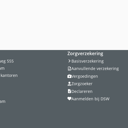
Buitenland
Zorg in het buitenland
SOS International
Zorgverzekering
weg 555
Basisverzekering
dam
Aanvullende verzekering
n kantoren
Vergoedingen
Zorgzoeker
Declareren
Aanmelden bij DSW
dam