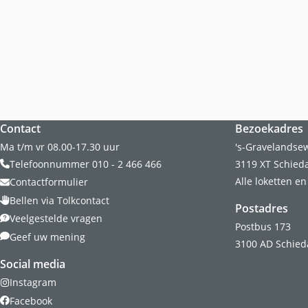
Website footer
Contact
Bezoekadres
Ma t/m vr 08.00-17.30 uur
's-Gravelandse
Telefoonnummer 010 - 2 466 466
3119 XT Schie
Alle loketten e
Contactformulier
Bellen via Tolkcontact
Postadres
Veelgestelde vragen
Postbus 173
Geef uw mening
3100 AD Schie
Social media
Instagram
Facebook