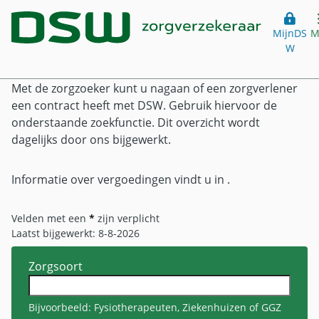
Zorgzoeker
Website header
Ga direct naar hoofdinhoud
MijnDS
M
Voor consumenten
W
o
De keuzevrijheid van de verzekerde is de basis van ons
zorgstelsel. Bij ons kiest u dan ook zelf uw zorgverlener.
Home
Hoofdmenu
Met de zorgzoeker kunt u nagaan of een zorgverlener
een contract heeft met DSW. Gebruik hiervoor de
onderstaande zoekfunctie. Dit overzicht wordt
Verzekeringen
dagelijks door ons bijgewerkt.
Zorgverzekering
Vergoeding
Informatie over vergoedingen vindt u in
.
Basisverzekering
Vergoedingen
Over DSW
Eigen risico
Velden met een
*
zijn verplicht
Alternatieve geneeswijzen
Eigen bijdrage
Laatst bijgewerkt: 8-8-2026
Over ons
Klantenservice
Brillen en contactlenzen
Aanvullende verzekering
Zorgsoort
Over DSW
Fysiotherapie
Studentenverzekering
Contact
Mijn DSW
Een duurzame toekomst
Orthodontie
18 jaar en dan...
Bijvoorbeeld: Fysiotherapeuten, Ziekenhuizen of GGZ
Klantenservice
De organisatie