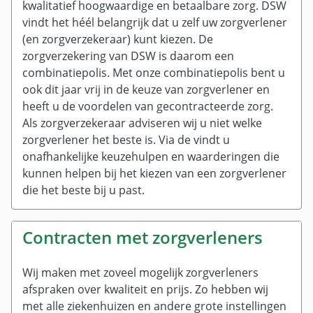
Machtiging voor zorg aanvragen
Zorgpas
kwalitatief hoogwaardige en betaalbare zorg. DSW
Privacy
vindt het héél belangrijk dat u zelf uw zorgverlener
Buitenland
Aanvragen zonder inloggen
(en zorgverzekeraar) kunt kiezen. De
Beleggingsbeleid
zorgverzekering van DSW is daarom een
Zorg in het buitenland
Bedenktijd
Cookiebeleid
combinatiepolis. Met onze combinatiepolis bent u
SOS International
Volmacht aanvragen
Uitleg premie 2026
ook dit jaar vrij in de keuze van zorgverlener en
Zorgbemiddeling
heeft u de voordelen van gecontracteerde zorg.
Uitleg premie 2025
Direct doen op MijnDSW
Als zorgverzekeraar adviseren wij u niet welke
Contracteerbeleid
Online declareren
Direct doen op MijnDSW
zorgverlener het beste is. Via de
vindt u
onafhankelijke keuzehulpen en waarderingen die
Declaratieoverzicht
Contactgegevens wijzigen
kunnen helpen bij het kiezen van een zorgverlener
Verzekeringsbewijs buitenland
Wijziging doorgeven
die het beste bij u past.
Zorgpas aanvragen
Contracten met zorgverleners
Wij maken met zoveel mogelijk zorgverleners
afspraken over kwaliteit en prijs. Zo hebben wij
met alle ziekenhuizen en andere grote instellingen