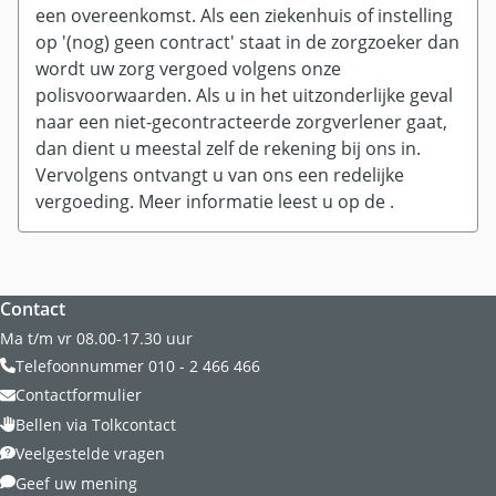
een overeenkomst. Als een ziekenhuis of instelling
op '(nog) geen contract' staat in de zorgzoeker dan
wordt uw zorg vergoed volgens onze
polisvoorwaarden. Als u in het uitzonderlijke geval
naar een niet-gecontracteerde zorgverlener gaat,
dan dient u meestal zelf de rekening bij ons in.
Vervolgens ontvangt u van ons een redelijke
vergoeding. Meer informatie leest u op de
.
Website footer
Contact
Ma t/m vr 08.00-17.30 uur
Telefoonnummer 010 - 2 466 466
Contactformulier
Bellen via Tolkcontact
Veelgestelde vragen
Geef uw mening