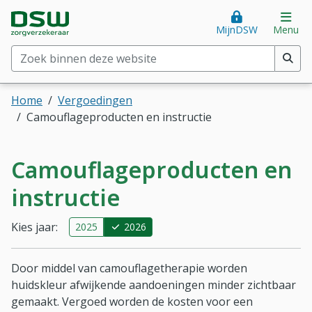
Direct naar hoofdinhoud
Direct naar hoofdmenu
DSW Zorgverzekeraar. Goed voor je.
Op
MijnDSW
Menu
Zoek binnen deze website
(min. 2 tekens)
Home
Vergoedingen
Camouflageproducten en instructie
Camouflageproducten en
instructie
Kies jaar:
2025
2026
Door middel van camouflagetherapie worden
huidskleur afwijkende aandoeningen minder zichtbaar
gemaakt. Vergoed worden de kosten voor een