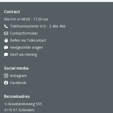
Website footer
Contact
Ma t/m vr 08.00 - 17.30 uur
Telefoonnummer 010 - 2 466 466
Contactformulier
Bellen via Tolkcontact
Oor met hoortoestel
Veelgestelde vragen
Geef uw mening
Social media
Instagram
Facebook
Bezoekadres
's-Gravelandseweg 555
3119 XT Schiedam