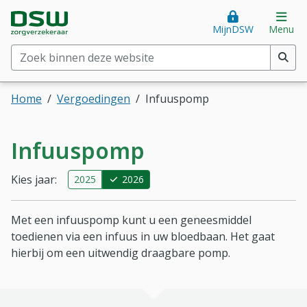
Direct naar hoofdinhoud
Direct naar hoofdmenu
DSW Zorgverzekeraar. Goed voor je.
Op
MijnDSW
Menu
Zoek binnen deze website
(min. 2 tekens)
Home
Vergoedingen
Infuuspomp
Infuuspomp
Kies jaar:
2025
2026
Met een infuuspomp kunt u een geneesmiddel
toedienen via een infuus in uw bloedbaan. Het gaat
hierbij om een uitwendig draagbare pomp.