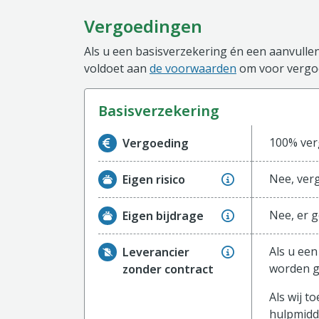
Vergoedingen
Als u een basisverzekering én een aanvullen
voldoet aan
de voorwaarden
om voor vergoe
basisverzekering
Informatie over de vergoeding van de ba
100% verg
Vergoeding
Nee, verg
Eigen risico
Nee, er g
Eigen bijdrage
Als u een
Leverancier
worden g
zonder contract
Als wij 
hulpmidd