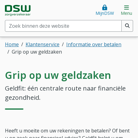
Direct naar hoofdinhoud
Direct naar hoofdmenu
DSW Zorgverzekeraar. Goed voor je.
Op
MijnDSW
Menu
Zoek binnen deze website
(min. 2 tekens)
Home
Klantenservice
Informatie over betalen
Grip op uw geldzaken
Grip op uw geldzaken
Geldfit: één centrale route naar financiële
gezondheid.
Heeft u moeite om uw rekeningen te betalen? Of bent