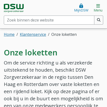
Direct naar hoofdinhoud
Direct naar hoofdmenu
DSW Zorgverzekeraar. Goed voor je.
Op
MijnDSW
Menu
Zoek binnen deze website
(min. 2 tekens)
Home
Klantenservice
Onze loketten
Onze loketten
Om de service richting u als verzekerde
uitstekend te houden, beschikt DSW
Zorgverzekeraar in de regio tussen Den
Haag en Rotterdam over vaste loketten en
een rijdend loket. Kijk op deze pagina of er
ook bij u in de buurt een mogelijkheid is om
een van onze medewerkers persoonlijk te