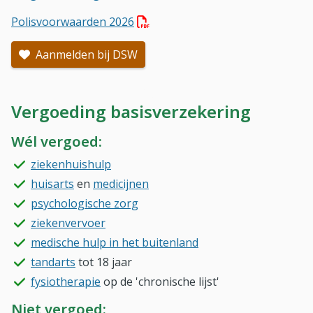
(PDF bestand, download bestand)
Polisvoorwaarden 2026
Aanmelden bij DSW
Vergoeding basisverzekering
Wél vergoed:
ziekenhuishulp
huisarts
en
medicijnen
psychologische zorg
ziekenvervoer
medische hulp in het buitenland
tandarts
tot 18 jaar
fysiotherapie
op de 'chronische lijst'
Niet vergoed: