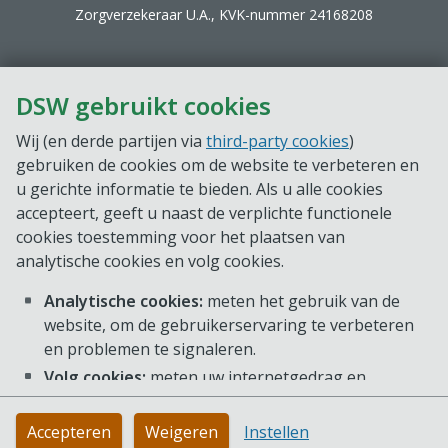
Zorgverzekeraar U.A., KVK-nummer 24168208
DSW gebruikt cookies
Wij (en derde partijen via
third-party cookies
)
gebruiken de cookies om de website te verbeteren en
u gerichte informatie te bieden. Als u alle cookies
accepteert, geeft u naast de verplichte functionele
cookies toestemming voor het plaatsen van
analytische cookies en volg cookies.
Analytische cookies:
meten het gebruik van de
website, om de gebruikerservaring te verbeteren
en problemen te signaleren.
Volg cookies:
meten uw internetgedrag en
voorkeuren, zodat we gerichte informatie op onze
website kunnen aanbieden. Deze cookies kunnen
Accepteren
Weigeren
Instellen