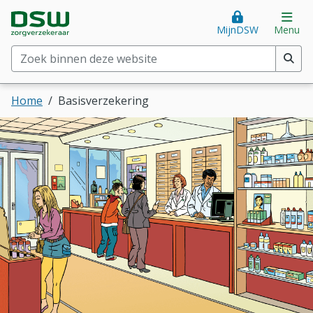
Direct naar hoofdinhoud
Direct naar hoofdmenu
DSW Zorgverzekeraar. Goed voor je.
Op
MijnDSW
Menu
Zoek binnen deze website
(min. 2 tekens)
Home
Basisverzekering