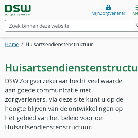
Direct naar hoofdinhoud
Direct naar hoofdmenu
DSW Zorgverzekeraar. Goed voor je.
MijnZorgverlener
Me
Zoek binnen deze website
(min. 2 tekens)
Home
Huisartsendienstenstructuur
Huisartsendienstenstruct
DSW Zorgverzekeraar hecht veel waarde
aan goede communicatie met
zorgverleners. Via deze site kunt u op de
hoogte blijven van de ontwikkelingen op
het gebied van het beleid voor de
Huisartsendienstenstructuur.