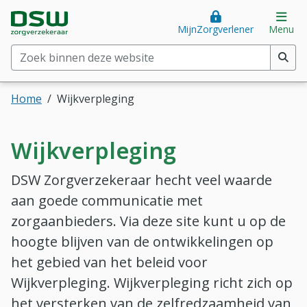
Direct naar hoofdinhoud
Direct naar hoofdmenu
DSW Zorgverzekeraar. Goed voor je.
Op
MijnZorgverlener
Menu
Zoek binnen deze website
(min. 2 tekens)
Home
Wijkverpleging
Wijkverpleging
DSW Zorgverzekeraar hecht veel waarde
aan goede communicatie met
zorgaanbieders. Via deze site kunt u op de
hoogte blijven van de ontwikkelingen op
het gebied van het beleid voor
Wijkverpleging. Wijkverpleging richt zich op
het versterken van de zelfredzaamheid van