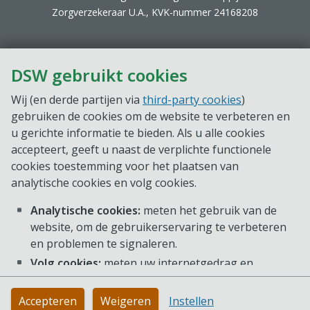
Zorgverzekeraar U.A., KVK-nummer 24168208
DSW gebruikt cookies
Wij (en derde partijen via
third-party cookies
)
gebruiken de cookies om de website te verbeteren en
u gerichte informatie te bieden. Als u alle cookies
accepteert, geeft u naast de verplichte functionele
cookies toestemming voor het plaatsen van
analytische cookies en volg cookies.
Analytische cookies:
meten het gebruik van de
website, om de gebruikerservaring te verbeteren
en problemen te signaleren.
Volg cookies:
meten uw internetgedrag en
voorkeuren, zodat we gerichte informatie op onze
website kunnen aanbieden. Deze cookies kunnen
Accepteren
Weigeren
Instellen