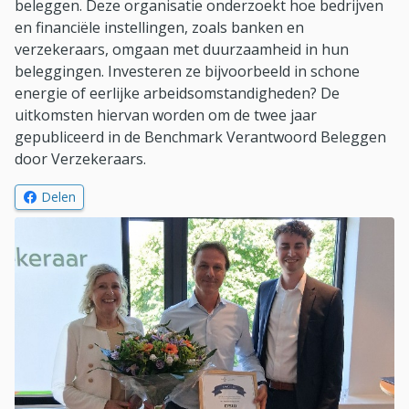
beleggen. Deze organisatie onderzoekt hoe bedrijven
en financiële instellingen, zoals banken en
verzekeraars, omgaan met duurzaamheid in hun
beleggingen. Investeren ze bijvoorbeeld in schone
energie of eerlijke arbeidsomstandigheden? De
uitkomsten hiervan worden om de twee jaar
gepubliceerd in de Benchmark Verantwoord Beleggen
door Verzekeraars.
op Facebook
(Opent in nieuw venster)
Delen