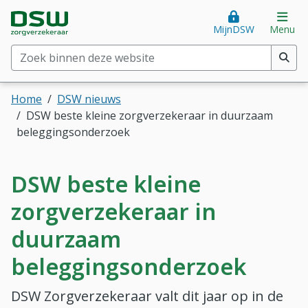
Direct naar hoofdinhoud
Direct naar hoofdmenu
DSW Zorgverzekeraar. Goed voor je.
Op
MijnDSW
Menu
Zoek binnen deze website
(min. 2 tekens)
Home
DSW nieuws
DSW beste kleine zorgverzekeraar in duurzaam
beleggingsonderzoek
DSW beste kleine
zorgverzekeraar in
duurzaam
beleggingsonderzoek
DSW Zorgverzekeraar valt dit jaar op in de