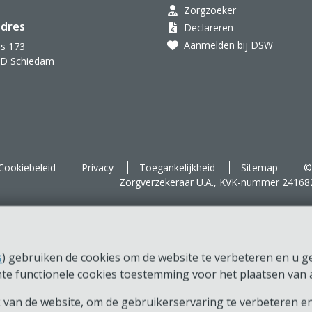
Zorgzoeker
dres
Declareren
Aanmelden bij DSW
s 173
AD Schiedam
d voor je.
Cookiebeleid
Privacy
Toegankelijkheid
Sitemap
©
Zorgverzekeraar U.A., KVK-nummer 24168
s
) gebruiken de cookies om de website te verbeteren en u ger
chte functionele cookies toestemming voor het plaatsen van a
van de website, om de gebruikerservaring te verbeteren en