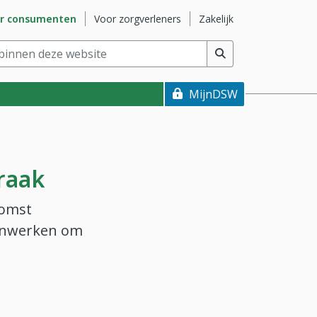
naar subsite
Ga naar subsite
Ga naar subsite
r consumenten
Voor zorgverleners
Zakelijk
nnen deze website
(min. 2 tekens)
MijnDSW
raak
komst
menwerken om