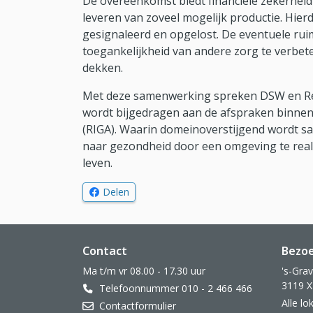
De overeenkomst biedt financiële zekerheid 
leveren van zoveel mogelijk productie. Hie
gesignaleerd en opgelost. De eventuele rui
toegankelijkheid van andere zorg te verbete
dekken.
Met deze samenwerking spreken DSW en Rein
wordt bijgedragen aan de afspraken binnen
(RIGA). Waarin domeinoverstijgend wordt 
naar gezondheid door een omgeving te real
leven.
op Facebook
(Opent in nieuw venster)
Delen
Website footer
Contact
Bezo
Ma t/m vr 08.00 - 17.30 uur
's-Gra
3119 X
Telefoonnummer 010 - 2 466 466
Alle l
Contactformulier