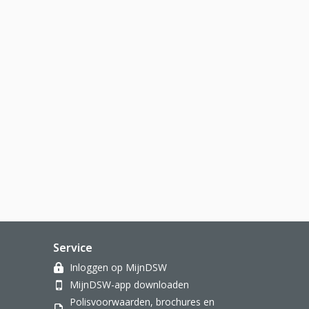
Service
Inloggen op MijnDSW
MijnDSW-app downloaden
Polisvoorwaarden, brochures en