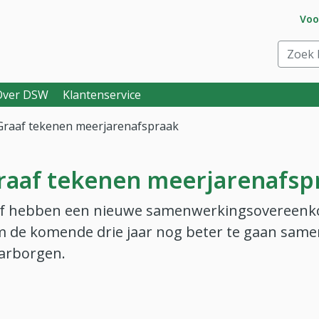
Ga 
Voo
eraar. Goed voor je.
Zoek bi
Over DSW
Klantenservice
Graaf tekenen meerjarenafspraak
raaf tekenen meerjarenafsp
aaf hebben een nieuwe samenwerkingsovereen
om de komende drie jaar nog beter te gaan sa
aarborgen.