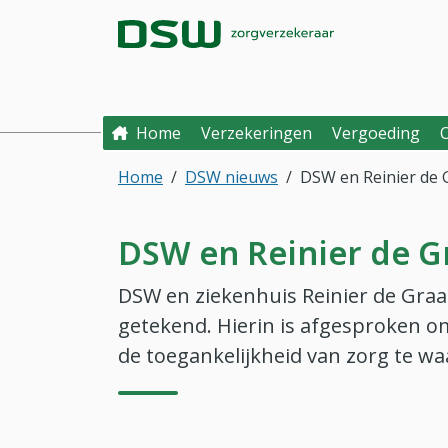
Direct naar hoofdinhoud
Direct naar hoofdmenu
DSW Zorgverzek
Home
Verzekeringen
Vergoeding
Home
DSW nieuws
DSW en Reinier de 
DSW en Reinier de G
DSW en ziekenhuis Reinier de Gr
getekend. Hierin is afgesproken 
de toegankelijkheid van zorg te w