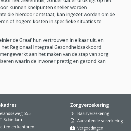
voor het ziekenhuis, zonder dat er druk ligt op het
rdoor kunnen knelpunten sneller worden
mte die hierdoor ontstaat, kan ingezet worden om de
ren of hogere kosten in specifieke situaties te
ier de Graaf hun vertrouwen in elkaar uit, en
 het Regionaal Integraal Gezondheidsakkoord
samengewerkt aan het maken van de stap van zorg
iseren waarin de inwoner prettig en gezond kan
ekadres
Zorgverzekering
velandseweg 555
Basisverzekering
T Schiedam
Aanvullende verzekering
oketten en kantoren
Vergoedingen