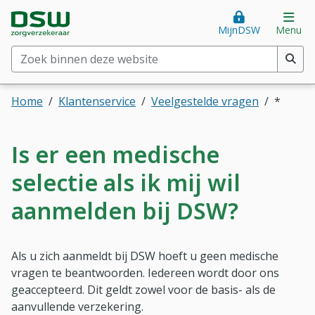
Direct naar hoofdinhoud
Direct naar hoofdmenu
DSW Zorgverzekeraar. Goed voor je.
Op
MijnDSW
Menu
Zoek binnen deze website
(min. 2 tekens)
Home
Klantenservice
Veelgestelde vragen
*
Is er een medische
selectie als ik mij wil
aanmelden bij DSW?
Als u zich aanmeldt bij DSW hoeft u geen medische
vragen te beantwoorden. Iedereen wordt door ons
geaccepteerd. Dit geldt zowel voor de basis- als de
aanvullende verzekering.