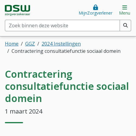
Direct naar hoofdinhoud
Direct naar hoofdmenu
DSW Zorgverzekeraar. Goed voor je.
Op
MijnZorgverlener
Menu
Zoek binnen deze website
(min. 2 tekens)
Home
GGZ
2024 Instellingen
Contractering consultatiefunctie sociaal domein
Contractering
consultatiefunctie sociaal
domein
1 maart 2024