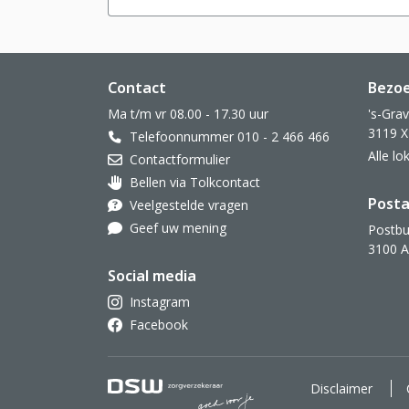
Website footer
Contact
Bezo
Ma t/m vr 08.00 - 17.30 uur
's-Gra
3119 X
Telefoonnummer 010 - 2 466 466
Alle l
Contactformulier
Bellen via Tolkcontact
Oor met hoortoestel
Posta
Veelgestelde vragen
Geef uw mening
Postbu
3100 
Social media
Instagram
Facebook
DSW Zorgverzekeraar. Goe
Disclaimer