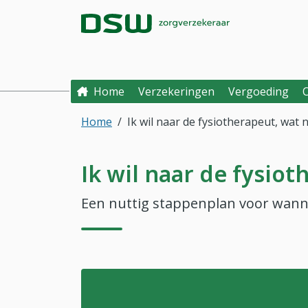
Direct naar hoofdinhoud
Direct naar hoofdmenu
DSW Zorgverzek
Home
Verzekeringen
Vergoeding
Home
Ik wil naar de fysiotherapeut, wat 
Ik wil naar de fysio
Een nuttig stappenplan voor wanne