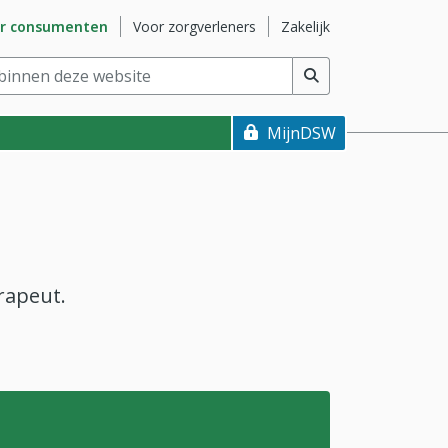
naar subsite
Ga naar subsite
Ga naar subsite
r consumenten
Voor zorgverleners
Zakelijk
nnen deze website
(min. 2 tekens)
MijnDSW
rapeut.