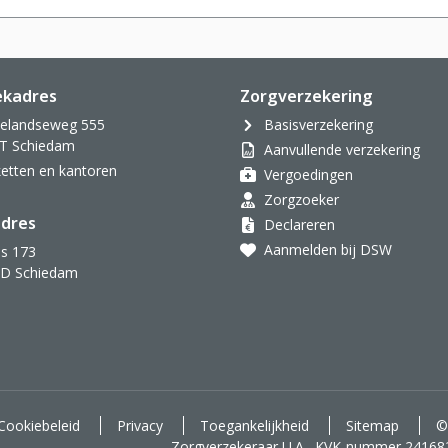
ekadres
Zorgverzekering
velandseweg 555
Basisverzekering
T Schiedam
Aanvullende verzekering
oketten en kantoren
Vergoedingen
Zorgzoeker
dres
Declareren
Aanmelden bij DSW
s 173
AD Schiedam
d voor je.
Cookiebeleid
Privacy
Toegankelijkheid
Sitemap
©
Zorgverzekeraar U.A., KVK-nummer 24168