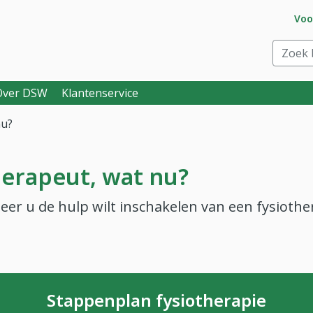
Ga 
Voo
eraar. Goed voor je.
Zoek bi
Over DSW
Klantenservice
nu?
therapeut, wat nu?
er u de hulp wilt inschakelen van een fysiothe
Stappenplan fysiotherapie