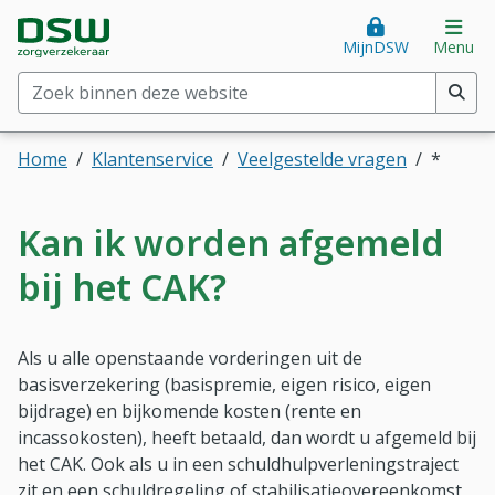
Direct naar hoofdinhoud
Direct naar hoofdmenu
DSW Zorgverzekeraar. Goed voor je.
Op
MijnDSW
Menu
Zoek binnen deze website
(min. 2 tekens)
Home
Klantenservice
Veelgestelde vragen
*
Kan ik worden afgemeld
bij het CAK?
Als u alle openstaande vorderingen uit de
basisverzekering (basispremie, eigen risico, eigen
bijdrage) en bijkomende kosten (rente en
incassokosten), heeft betaald, dan wordt u afgemeld bij
het CAK. Ook als u in een schuldhulpverleningstraject
zit en een schuldregeling of stabilisatieovereenkomst