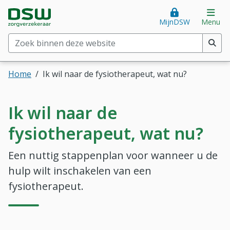
Direct naar hoofdinhoud
Direct naar hoofdmenu
DSW Zorgverzekeraar. Goed voor je.
Op
MijnDSW
Menu
Zoek binnen deze website
(min. 2 tekens)
Home
Ik wil naar de fysiotherapeut, wat nu?
Ik wil naar de
fysiotherapeut, wat nu?
Een nuttig stappenplan voor wanneer u de
hulp wilt inschakelen van een
fysiotherapeut.