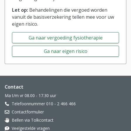
Let op:
Behandelingen die vergoed worden
vanuit de basisverzekering tellen mee voor uw
eigen risico.
Ga naar vergoeding fysiotherapie
Ga naar eigen risico
Website footer
Contact
Ma t/m vr 08.00 - 17.30 uur
Telefoonnummer 010 - 2 466 466
Contactformulier
Bellen via Tolkcontact
Oor met hoortoestel
Veelgestelde vragen