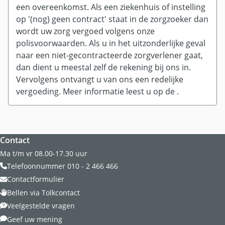
een overeenkomst. Als een ziekenhuis of instelling
op '(nog) geen contract' staat in de zorgzoeker dan
wordt uw zorg vergoed volgens onze
polisvoorwaarden. Als u in het uitzonderlijke geval
naar een niet-gecontracteerde zorgverlener gaat,
dan dient u meestal zelf de rekening bij ons in.
Vervolgens ontvangt u van ons een redelijke
vergoeding. Meer informatie leest u op de
.
Website footer
Contact
Ma t/m vr 08.00-17.30 uur
Telefoonnummer 010 - 2 466 466
Contactformulier
Bellen via Tolkcontact
Veelgestelde vragen
Geef uw mening