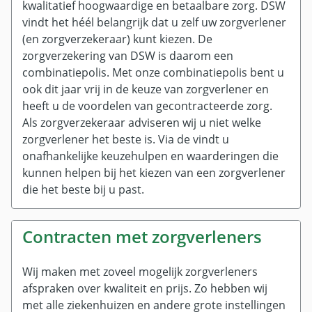
Machtiging voor zorg aanvragen
Zorgpas
kwalitatief hoogwaardige en betaalbare zorg. DSW
Privacy
vindt het héél belangrijk dat u zelf uw zorgverlener
Buitenland
Aanvragen zonder inloggen
(en zorgverzekeraar) kunt kiezen. De
Beleggingsbeleid
zorgverzekering van DSW is daarom een
Zorg in het buitenland
Bedenktijd
Cookiebeleid
combinatiepolis. Met onze combinatiepolis bent u
SOS International
Volmacht aanvragen
Uitleg premie 2026
ook dit jaar vrij in de keuze van zorgverlener en
Zorgbemiddeling
heeft u de voordelen van gecontracteerde zorg.
Uitleg premie 2025
Direct doen op MijnDSW
Als zorgverzekeraar adviseren wij u niet welke
Contracteerbeleid
Online declareren
Direct doen op MijnDSW
zorgverlener het beste is. Via de
vindt u
onafhankelijke keuzehulpen en waarderingen die
Declaratieoverzicht
Contactgegevens wijzigen
kunnen helpen bij het kiezen van een zorgverlener
Verzekeringsbewijs buitenland
Wijziging doorgeven
die het beste bij u past.
Zorgpas aanvragen
Contracten met zorgverleners
Wij maken met zoveel mogelijk zorgverleners
afspraken over kwaliteit en prijs. Zo hebben wij
met alle ziekenhuizen en andere grote instellingen