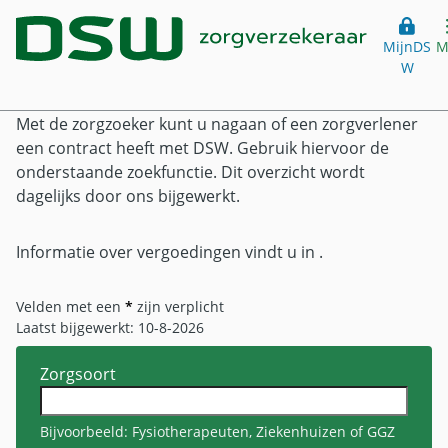
Zorgzoeker
Website header
Ga direct naar hoofdinhoud
Ga direct naar hoofdmenu
MijnDS
M
Voor consumenten
W
o
De keuzevrijheid van de verzekerde is de basis van ons
zorgstelsel. Bij ons kiest u dan ook zelf uw zorgverlener.
Home
Hoofdmenu
Met de zorgzoeker kunt u nagaan of een zorgverlener
een contract heeft met DSW. Gebruik hiervoor de
onderstaande zoekfunctie. Dit overzicht wordt
Verzekeringen
dagelijks door ons bijgewerkt.
Zorgverzekering
Vergoeding
Informatie over vergoedingen vindt u in
.
Basisverzekering
Vergoedingen
Over DSW
Eigen risico
Velden met een
*
zijn verplicht
Alternatieve geneeswijzen
Eigen bijdrage
Laatst bijgewerkt: 10-8-2026
Over ons
Klantenservice
Brillen en contactlenzen
Aanvullende verzekering
Zorgsoort
Over DSW
Fysiotherapie
Studentenverzekering
Contact
Mijn DSW
Een duurzame toekomst
Orthodontie
18 jaar en dan...
Bijvoorbeeld: Fysiotherapeuten, Ziekenhuizen of GGZ
Klantenservice
De organisatie