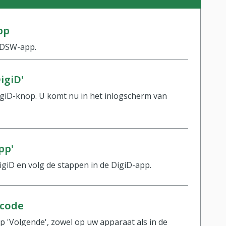
pp
nDSW-app.
igiD'
igiD-knop. U komt nu in het inlogscherm van
pp'
giD en volg de stappen in de DigiD-app.
lcode
op 'Volgende', zowel op uw apparaat als in de