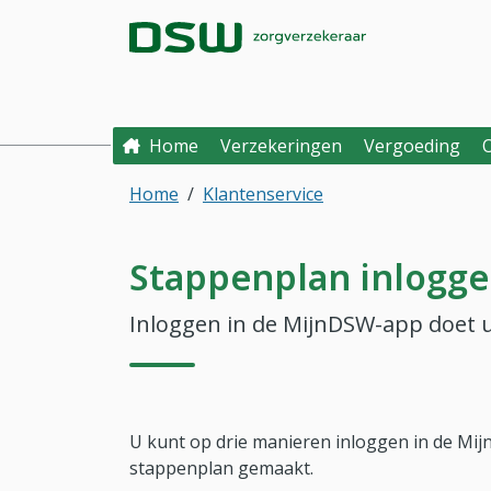
Direct naar hoofdinhoud
Direct naar hoofdmenu
DSW Zorgverzek
Home
Verzekeringen
Vergoeding
Home
Klantenservice
Stappenplan inlogge
Inloggen in de MijnDSW-app doet u 
U kunt op drie manieren inloggen in de Mi
stappenplan gemaakt.