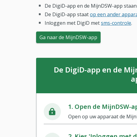
De DigiD-app en de MijnDSW-app staa
De DigiD-app staat
op een ander appar
Inloggen met DigiD met
sms-controle
.
Ga naar de MijnDSW-app
De DigiD-app en de Mi
a
1. Open de MijnDSW-a
Open op uw apparaat de Mij
2. Kies 'Inloggen met 