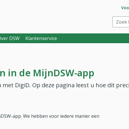
Ga 
Voo
eraar. Goed voor je.
Zoek bi
Over DSW
Klantenservice
n in de MijnDSW-app
met DigiD. Op deze pagina leest u hoe dit prec
jnDSW-app. We hebben voor iedere manier een