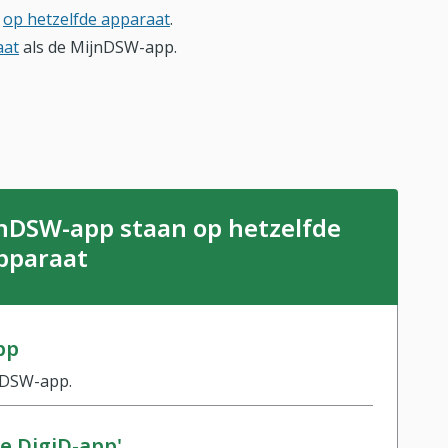
n
op hetzelfde apparaat
.
aat
als de MijnDSW-app.
jnDSW-app staan op hetzelfde
pparaat
pp
nDSW-app.
de DigiD-app'