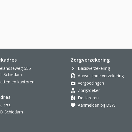
ekadres
Zorgverzekering
velandseweg 555
Basisverzekering
T Schiedam
Aanvullende verzekering
oketten en kantoren
Vergoedingen
Zorgzoeker
dres
Declareren
Aanmelden bij DSW
s 173
AD Schiedam