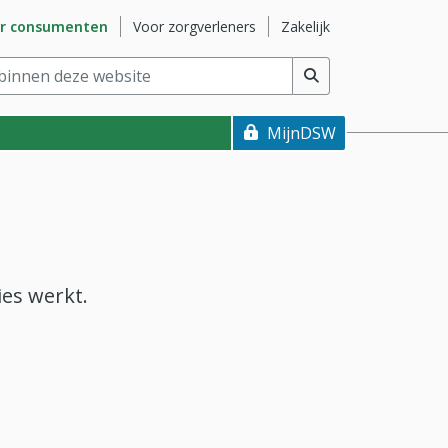
naar subsite
Ga naar subsite
Ga naar subsite
r consumenten
Voor zorgverleners
Zakelijk
nnen deze website
(min. 2 tekens)
MijnDSW
ies werkt.