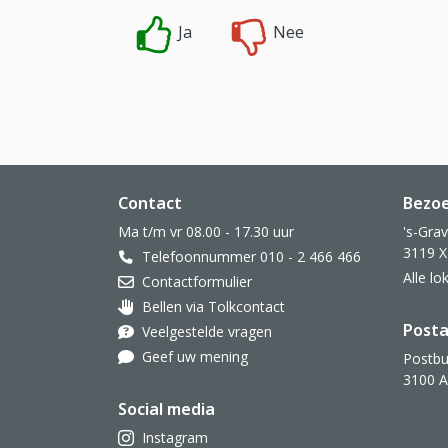
Ja
Nee
Website footer
Contact
Bezo
Ma t/m vr 08.00 - 17.30 uur
's-Gra
3119 X
Telefoonnummer 010 - 2 466 466
Alle l
Contactformulier
Bellen via Tolkcontact
Oor met hoortoestel
Posta
Veelgestelde vragen
Geef uw mening
Postbu
3100 
Social media
Instagram