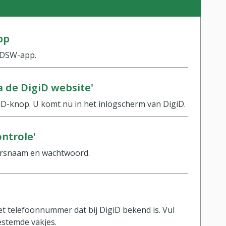
pp
nDSW-app.
a de DigiD website'
iD-knop. U komt nu in het inlogscherm van DigiD.
ontrole'
ersnaam en wachtwoord.
t telefoonnummer dat bij DigiD bekend is. Vul
estemde vakjes.