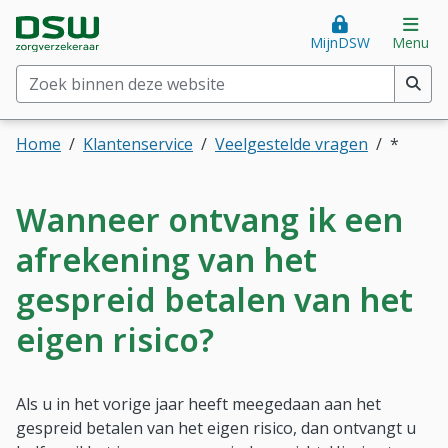
Direct naar hoofdinhoud
Direct naar hoofdmenu
DSW Zorgverzekeraar. Goed voor je.
Op
MijnDSW
Menu
Zoek binnen deze website
(min. 2 tekens)
Home
Klantenservice
Veelgestelde vragen
*
Wanneer ontvang ik een
afrekening van het
gespreid betalen van het
eigen risico?
Als u in het vorige jaar heeft meegedaan aan het
gespreid betalen van het eigen risico, dan ontvangt u