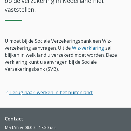
op de verzekering in Nederland niet
vaststellen.
U moet bij de Sociale Verzekeringsbank een Wlz-
verzekering aanvragen. Uit de
Wlz-verklaring
zal
blijken in welk land u verzekerd moet worden. Deze
verklaring kunt u aanvragen bij de Sociale
Verzekeringsbank (SVB).
Terug naar 'werken in het buitenland'
Website footer
Contact
Ma t/m vr 08.00 - 17.30 uur