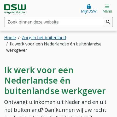
Direct naar hoofdinhoud
Direct naar hoofdmenu
DSW Zorgverzekeraar. Goed voor je.
Op
MijnDSW
Menu
Zoek binnen deze website
(min. 2 tekens)
Home
Zorg in het buitenland
Ik werk voor een Nederlandse én buitenlandse
werkgever
Ik werk voor een
Nederlandse én
buitenlandse werkgever
Ontvangt u inkomen uit Nederland en uit
het buitenland? Dan kunnen wij uw recht