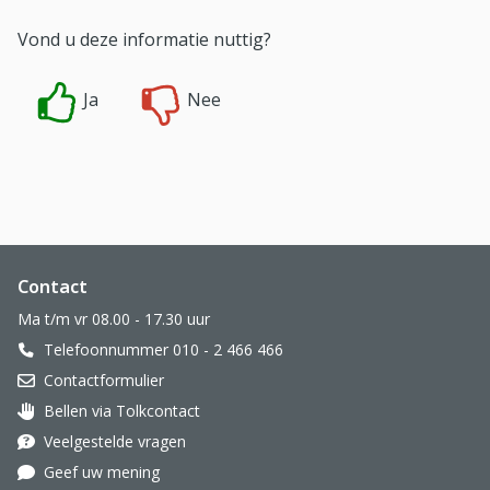
Vond u deze informatie nuttig?
Ja
Nee
Website footer
Contact
Ma t/m vr 08.00 - 17.30 uur
Telefoonnummer 010 - 2 466 466
Contactformulier
Bellen via Tolkcontact
Oor met hoortoestel
Veelgestelde vragen
Geef uw mening