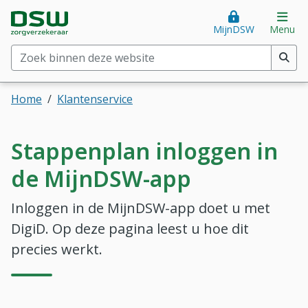
Direct naar hoofdinhoud
Direct naar hoofdmenu
DSW Zorgverzekeraar. Goed voor je.
Op
MijnDSW
Menu
Zoek binnen deze website
(min. 2 tekens)
Home
Klantenservice
Stappenplan inloggen in
de MijnDSW-app
Inloggen in de MijnDSW-app doet u met
DigiD. Op deze pagina leest u hoe dit
precies werkt.