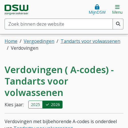
Direct naar hoofdinhoud
Direct naar hoofdmenu
DSW Zorgverzekeraar. Goed voor je.
Op
MijnDSW
Menu
Zoek binnen deze website
(min. 2 tekens)
Home
Vergoedingen
Tandarts voor volwassenen
Verdovingen
Verdovingen ( A-codes) -
Tandarts voor
volwassenen
Kies jaar:
2025
2026
Verdovingen met bijbehorende A-codes is onderdeel