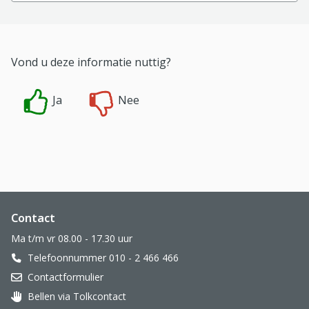
Vond u deze informatie nuttig?
Ja
Nee
Website footer
Contact
Ma t/m vr 08.00 - 17.30 uur
Telefoonnummer 010 - 2 466 466
Contactformulier
Bellen via Tolkcontact
Oor met hoortoestel