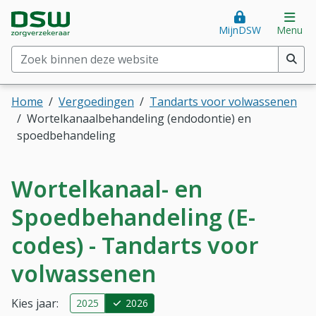
Direct naar hoofdinhoud
Direct naar hoofdmenu
DSW Zorgverzekeraar. Goed voor je.
Op
MijnDSW
Menu
Zoek binnen deze website
(min. 2 tekens)
Home
Vergoedingen
Tandarts voor volwassenen
Wortelkanaalbehandeling (endodontie) en
spoedbehandeling
Wortelkanaal- en
Spoedbehandeling (E-
codes) - Tandarts voor
volwassenen
Kies jaar:
2025
2026