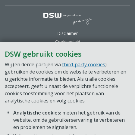
DSW Zorgverzekeraar.
Disclaimer
Cookiebeleid
Privacy
DSW gebruikt cookies
Toegankelijkheid
Wij (en derde partijen via
third-party cookies
)
Sitemap
gebruiken de cookies om de website te verbeteren en
© 2026 Onderlinge Waarborgmaatschappij DSW
u gerichte informatie te bieden. Als u alle cookies
Zorgverzekeraar U.A., KVK-nummer 24168208
accepteert, geeft u naast de verplichte functionele
cookies toestemming voor het plaatsen van
analytische cookies en volg cookies.
Analytische cookies:
meten het gebruik van de
website, om de gebruikerservaring te verbeteren
en problemen te signaleren.