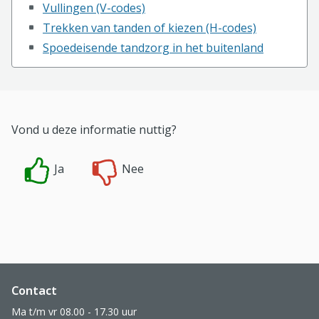
Vullingen (V-codes)
Trekken van tanden of kiezen (H-codes)
Spoedeisende tandzorg in het buitenland
Vond u deze informatie nuttig?
Ja
Nee
Website footer
Contact
Ma t/m vr 08.00 - 17.30 uur