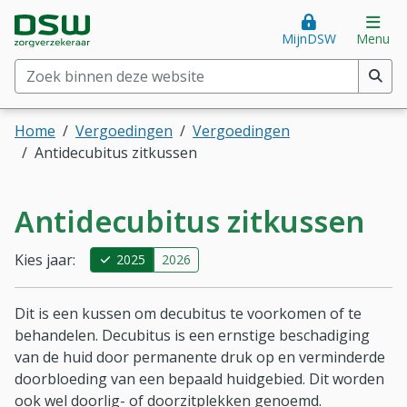
Direct naar hoofdinhoud
Direct naar hoofdmenu
DSW Zorgverzekeraar. Goed voor je.
Op
MijnDSW
Menu
Zoek binnen deze website
(min. 2 tekens)
Home
Vergoedingen
Vergoedingen
Antidecubitus zitkussen
Antidecubitus zitkussen
Kies jaar:
2025
2026
Dit is een kussen om decubitus te voorkomen of te
behandelen. Decubitus is een ernstige beschadiging
van de huid door permanente druk op en verminderde
doorbloeding van een bepaald huidgebied. Dit worden
ook wel doorlig- of doorzitplekken genoemd.