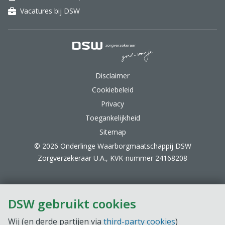
Vacatures bij DSW
DSW Zorgverzekeraar.
Disclaimer
Cookiebeleid
Privacy
Toegankelijkheid
Sitemap
© 2026 Onderlinge Waarborgmaatschappij DSW
Zorgverzekeraar U.A., KVK-nummer 24168208
DSW gebruikt cookies
Wij (en derde partijen via
third-party cookies
)