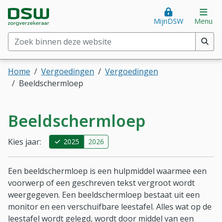
Direct naar hoofdinhoud
Direct naar hoofdmenu
DSW Zorgverzekeraar. Goed voor je.
Op
MijnDSW
Menu
Zoek binnen deze website
(min. 2 tekens)
Home
Vergoedingen
Vergoedingen
Beeldschermloep
Beeldschermloep
Kies jaar:
2025
2026
Een beeldschermloep is een hulpmiddel waarmee een
voorwerp of een geschreven tekst vergroot wordt
weergegeven. Een beeldschermloep bestaat uit een
monitor en een verschuifbare leestafel. Alles wat op de
leestafel wordt gelegd, wordt door middel van een