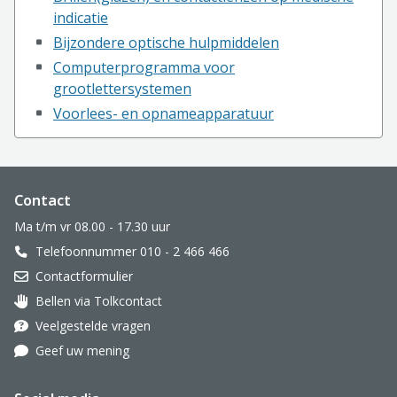
indicatie
Bijzondere optische hulpmiddelen
Computerprogramma voor
grootlettersystemen
Voorlees- en opnameapparatuur
Website footer
Contact
Ma t/m vr 08.00 - 17.30 uur
Telefoonnummer 010 - 2 466 466
Contactformulier
Bellen via Tolkcontact
Oor met hoortoestel
Veelgestelde vragen
Geef uw mening