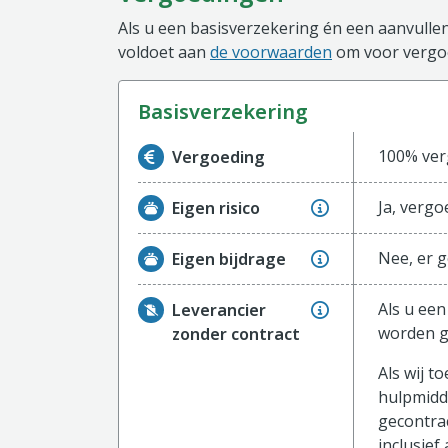
Als u een basisverzekering én een aanvullen
voldoet aan
de voorwaarden
om voor vergoe
basisverzekering
Informatie over de vergoeding van de ba
100% verg
Vergoeding
Ja, vergo
Eigen risico
Nee, er g
Eigen bijdrage
Als u een
Leverancier
worden g
zonder contract
Als wij 
hulpmidd
gecontrac
inclusief