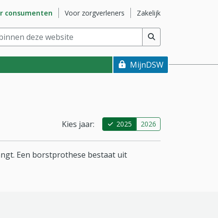
naar subsite
Ga naar subsite
Ga naar subsite
r consumenten
Voor zorgverleners
Zakelijk
nnen deze website
(min. 2 tekens)
MijnDSW
Kies jaar:
2025
2026
angt. Een borstprothese bestaat uit