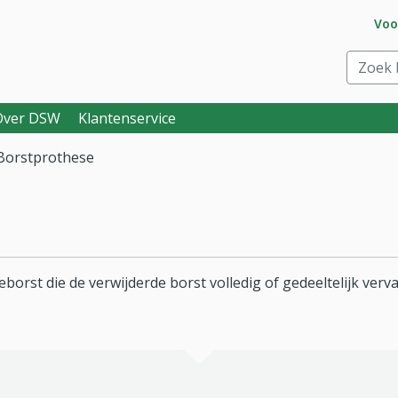
Ga 
Voo
eraar. Goed voor je.
Zoek bi
Over DSW
Klantenservice
Borstprothese
borst die de verwijderde borst volledig of gedeeltelijk verv