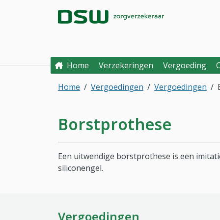
Direct naar hoofdinhoud
Direct naar hoofdmenu
DSW Zorgverzek
Home
Verzekeringen
Vergoeding
Home
Vergoedingen
Vergoedingen
Borstprothese
Een uitwendige borstprothese is een imitatie
siliconengel.
Vergoedingen