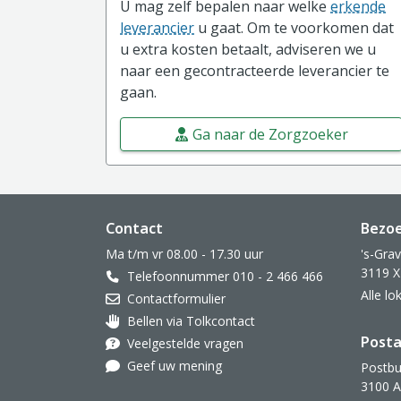
U mag zelf bepalen naar welke
erkende
leverancier
u gaat. Om te voorkomen dat
u extra kosten betaalt, adviseren we u
naar een gecontracteerde leverancier te
gaan.
Ga naar de Zorgzoeker
Website footer
Contact
Bezo
Ma t/m vr 08.00 - 17.30 uur
's-Gra
3119 X
Telefoonnummer 010 - 2 466 466
Alle l
Contactformulier
Bellen via Tolkcontact
Oor met hoortoestel
Posta
Veelgestelde vragen
Geef uw mening
Postbu
3100 