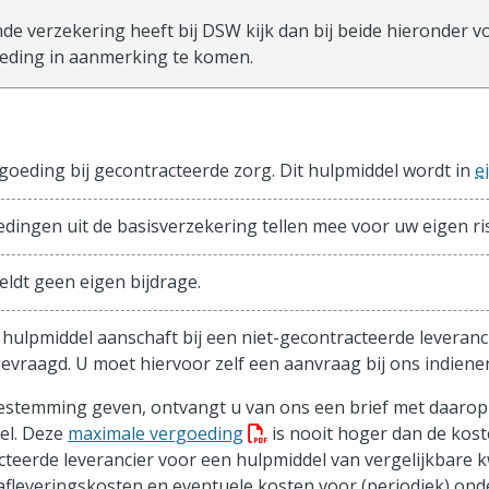
de verzekering heeft bij DSW kijk dan bij beide hieronder vo
ding in aanmerking te komen.
sisverzekering
oeding bij gecontracteerde zorg. Dit hulpmiddel wordt in
e
edingen uit de basisverzekering tellen mee voor uw eigen ris
eldt geen eigen bijdrage.
 hulpmiddel aanschaft bij een niet-gecontracteerde leveranc
evraagd. U moet hiervoor zelf een aanvraag bij ons indiene
toestemming geven, ontvangt u van ons een brief met daaro
(PDF bestand, download best
el. Deze
maximale vergoeding
is nooit hoger dan de kost
teerde leverancier voor een hulpmiddel van vergelijkbare k
 afleveringskosten en eventuele kosten voor (periodiek) on