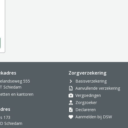
ekadres
Zorgverzekering
velandseweg 555
Basisverzekering
T Schiedam
Aanvullende verzekering
oketten en kantoren
Vergoedingen
Zorgzoeker
dres
Declareren
Aanmelden bij DSW
s 173
AD Schiedam