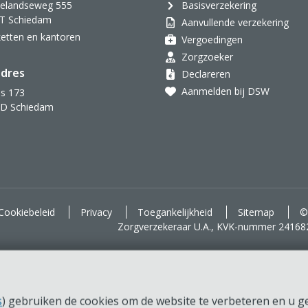
velandseweg 555
Basisverzekering
T Schiedam
Aanvullende verzekering
oketten en kantoren
Vergoedingen
Zorgzoeker
dres
Declareren
Aanmelden bij DSW
s 173
AD Schiedam
d voor je.
Cookiebeleid
Privacy
Toegankelijkheid
Sitemap
©
Zorgverzekeraar U.A., KVK-nummer 24168
s
) gebruiken de cookies om de website te verbeteren en u ger