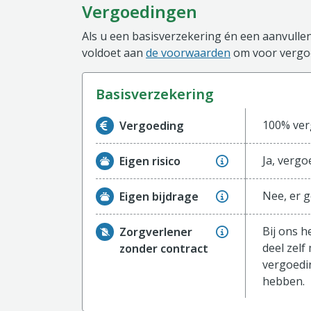
Vergoedingen
Als u een basisverzekering én een aanvullen
voldoet aan
de voorwaarden
om voor vergoe
basisverzekering
Informatie over de vergoeding van de ba
100% ver
Vergoeding
Ja, vergo
Eigen risico
Nee, er g
Eigen bijdrage
Bij ons h
Zorgverlener
deel zelf
zonder contract
vergoedin
hebben.