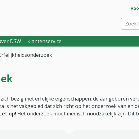
Ga 
Voo
eraar. Goed voor je.
Zoek bi
Over DSW
Klantenservice
Erfelijkheidsonderzoek
oek
dt zich bezig met erfelijke eigenschappen: de aangeboren v
a is het vakgebied dat zich richt op het onderzoek van en de
Let op!
Het onderzoek moet medisch noodzakelijk zijn. Dit be