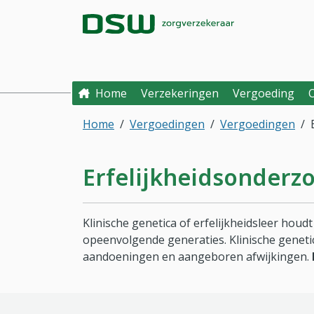
Direct naar hoofdinhoud
Direct naar hoofdmenu
DSW Zorgverzek
Home
Verzekeringen
Vergoeding
Home
Vergoedingen
Vergoedingen
Erfelijkheids­onderz
Klinische genetica of erfelijkheidsleer hou
opeenvolgende generaties. Klinische genetic
aandoeningen en aangeboren afwijkingen.