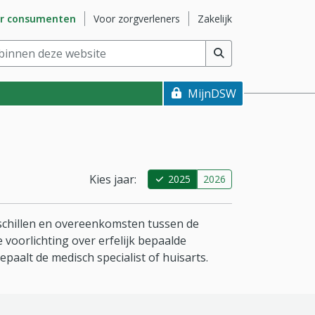
naar subsite
Ga naar subsite
Ga naar subsite
r consumenten
Voor zorgverleners
Zakelijk
nnen deze website
(min. 2 tekens)
MijnDSW
Kies jaar:
2025
2026
erschillen en overeenkomsten tussen de
 voorlichting over erfelijk bepaalde
paalt de medisch specialist of huisarts.