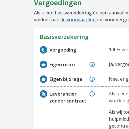
Vergoedingen
Als u een basisverzekering én een aanvullen
voldoet aan
de voorwaarden
om voor vergoe
basisverzekering
Informatie over de vergoeding van de ba
100% verg
Vergoeding
Ja, vergo
Eigen risico
Nee, er g
Eigen bijdrage
Als u een
Leverancier
worden g
zonder contract
Als wij 
hulpmidd
gecontrac