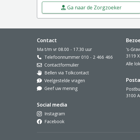
Ga naar de Zorgzoeker
Website footer
Contact
Bezo
Ma t/m vr 08.00 - 17.30 uur
's-Gra
3119 X
Telefoonnummer 010 - 2 466 466
Alle l
Contactformulier
Bellen via Tolkcontact
Oor met hoortoestel
Posta
Veelgestelde vragen
Geef uw mening
Postbu
3100 
Social media
Instagram
Facebook