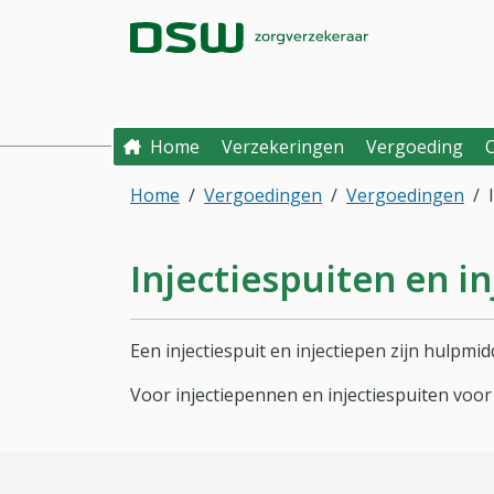
Direct naar hoofdinhoud
Direct naar hoofdmenu
DSW Zorgverzek
Home
Verzekeringen
Vergoeding
Home
Vergoedingen
Vergoedingen
Injectiespuiten en i
Een injectiespuit en injectiepen zijn hulpmi
Voor injectiepennen en injectiespuiten voo