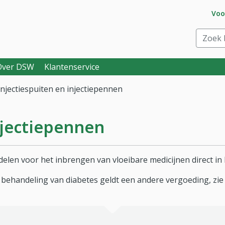
Ga 
Voo
eraar. Goed voor je.
Zoek bi
Over DSW
Klantenservice
Injectiespuiten en injectiepennen
njectiepennen
ddelen voor het inbrengen van vloeibare medicijnen direct in 
r behandeling van diabetes geldt een andere vergoeding, zi