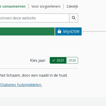
naar subsite
Ga naar subsite
Ga naar subsite
r consumenten
Voor zorgverleners
Zakelijk
nnen deze website
(min. 2 tekens)
MijnDSW
Kies jaar:
2025
2026
het lichaam, door een naald in de huid.
e
Diabetes hulpmiddelen.