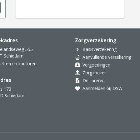
ekadres
Zorgverzekering
velandseweg 555
Basisverzekering
T Schiedam
Aanvullende verzekering
oketten en kantoren
Vergoedingen
Zorgzoeker
dres
Declareren
Aanmelden bij DSW
s 173
AD Schiedam