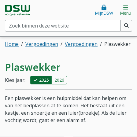
Direct naar hoofdinhoud
Direct naar hoofdmenu
DSW Zorgverzekeraar. Goed voor je.
Op
MijnDSW
Menu
Zoek binnen deze website
(min. 2 tekens)
Home
Vergoedingen
Vergoedingen
Plaswekker
Plaswekker
Kies jaar:
2025
2026
Een plaswekker is een hulpmiddel dat kan helpen om
van het bedplassen af te komen. Het bestaat uit een
kastje, een snoertje en een luier(broekje). Als de luier
vochtig wordt, gaat er een alarm af.