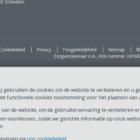
AD Schiedam
d voor je.
Cookiebeleid
Privacy
Toegankelijkheid
Sitemap
©
Zorgverzekeraar U.A., KVK-nummer 24168
s
) gebruiken de cookies om de website te verbeteren en u ger
chte functionele cookies toestemming voor het plaatsen van a
van de website, om de gebruikerservaring te verbeteren en
en voorkeuren, zodat we gerichte informatie op onze webs
n.
anpassen via
ons cookiebeleid
.