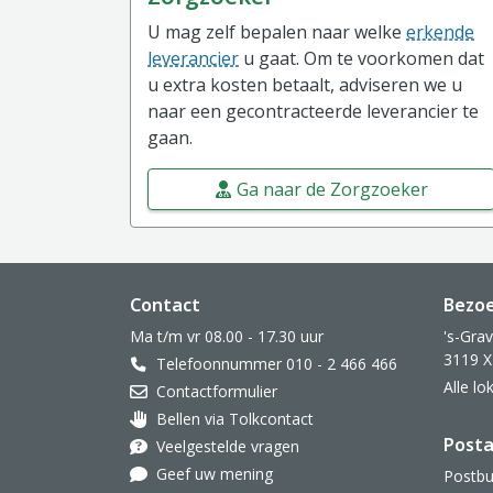
U mag zelf bepalen naar welke
erkende
leverancier
u gaat. Om te voorkomen dat
u extra kosten betaalt, adviseren we u
naar een gecontracteerde leverancier te
gaan.
Ga naar de Zorgzoeker
Website footer
Contact
Bezo
Ma t/m vr 08.00 - 17.30 uur
's-Gra
3119 X
Telefoonnummer 010 - 2 466 466
Alle l
Contactformulier
Bellen via Tolkcontact
Oor met hoortoestel
Posta
Veelgestelde vragen
Geef uw mening
Postbu