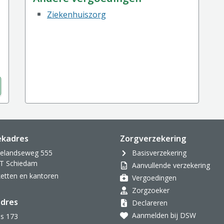
Ziekenhuiszorg
ekadres
Zorgverzekering
velandseweg 555
Basisverzekering
T Schiedam
Aanvullende verzekering
oketten en kantoren
Vergoedingen
Zorgzoeker
dres
Declareren
Aanmelden bij DSW
s 173