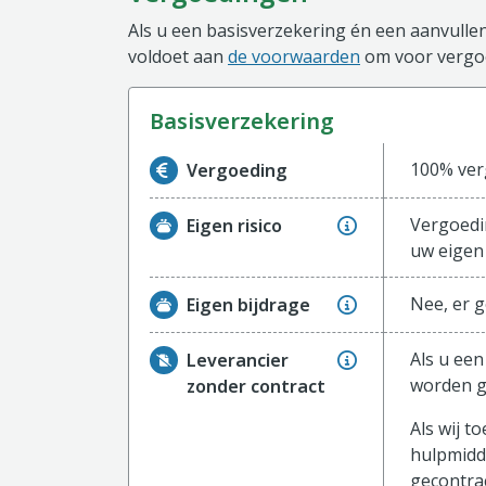
Als u een basisverzekering én een aanvullen
voldoet aan
de voorwaarden
om voor vergoe
basisverzekering
Informatie over de vergoeding van de ba
100% verg
Vergoeding
Vergoedi
Eigen risico
uw eigen 
Nee, er g
Eigen bijdrage
Als u een
Leverancier
worden g
zonder contract
Als wij 
hulpmidd
gecontrac