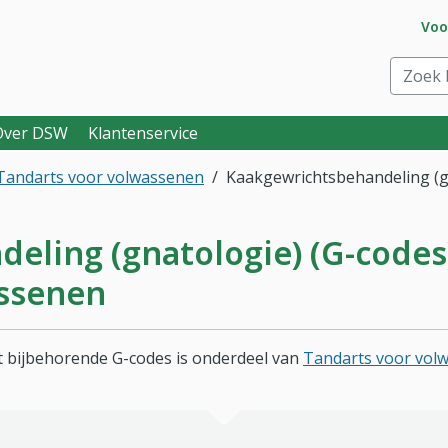
Ga 
Voo
eraar. Goed voor je.
Zoek bi
Over DSW
Klantenservice
Tandarts voor volwassenen
Kaakgewrichtsbehandeling (g
ling (gnatologie) (G-codes)
assenen
 bijbehorende G-codes is onderdeel van
Tandarts voor vol