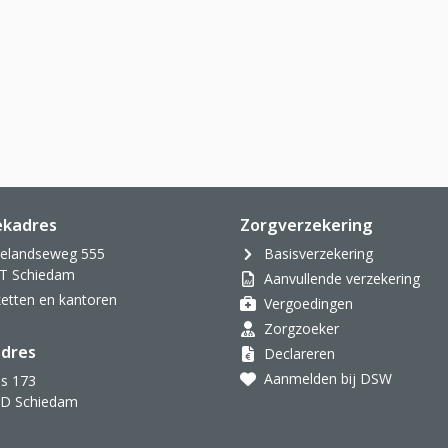
ekadres
Zorgverzekering
velandseweg 555
Basisverzekering
T Schiedam
Aanvullende verzekering
oketten en kantoren
Vergoedingen
Zorgzoeker
dres
Declareren
Aanmelden bij DSW
s 173
AD Schiedam