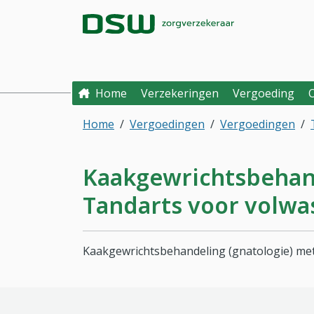
Direct naar hoofdinhoud
Direct naar hoofdmenu
DSW Zorgverzek
Home
Verzekeringen
Vergoeding
Home
Vergoedingen
Vergoedingen
Kaakgewrichtsbehande
Tandarts voor volw
Kaakgewrichtsbehandeling (gnatologie) met