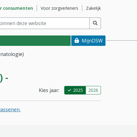
naar subsite
Ga naar subsite
Ga naar subsite
r consumenten
Voor zorgverleners
Zakelijk
nnen deze website
(min. 2 tekens)
MijnDSW
natologie)
 -
Kies jaar:
2025
2026
wassenen.