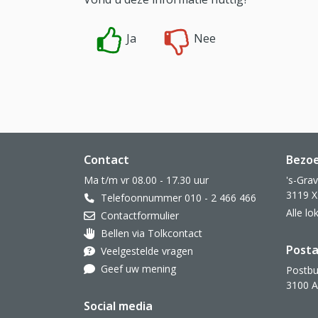
Ja
Nee
Website footer
Contact
Bezo
Ma t/m vr 08.00 - 17.30 uur
's-Gra
3119 X
Telefoonnummer 010 - 2 466 466
Alle l
Contactformulier
Bellen via Tolkcontact
Oor met hoortoestel
Posta
Veelgestelde vragen
Geef uw mening
Postbu
3100 
Social media