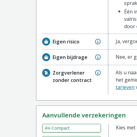
sprak
Één i
valri
door 
Ja, vergo
Eigen risico
Nee, er g
Eigen bijdrage
Als u na
Zorgverlener
het gemi
zonder contract
tarieven
v
aanvullende verzekeringen
Kies met
AV-Compact