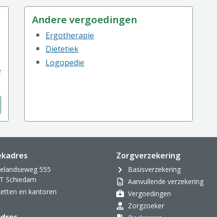
Andere vergoedingen
Ergotherapie
Diëtetiek
Logopedie
e
ekadres
Zorgverzekering
velandseweg 555
Basisverzekering
T Schiedam
Aanvullende verzekering
oketten en kantoren
Vergoedingen
Zorgzoeker