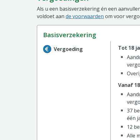
Als u een basisverzekering én een aanvullen
voldoet aan
de voorwaarden
om voor vergoe
basisverzekering
Informatie over de vergoeding van de ba
Tot 18 ja
Vergoeding
Aando
vergo
Overi
Vanaf 18
Aando
vergo
37 be
één j
12 be
Alle 