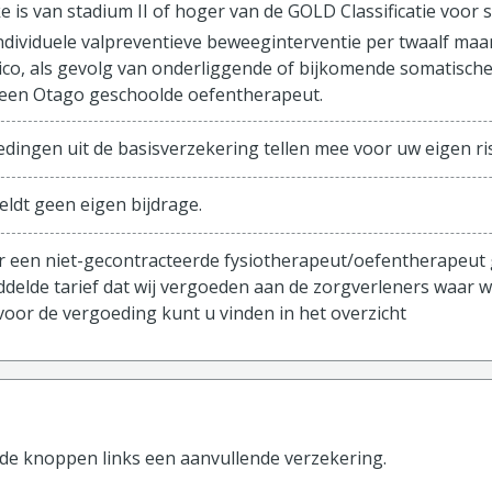
e is van stadium II of hoger van de GOLD Classificatie voor 
ndividuele valpreventieve beweeginterventie per twaalf m
sico, als gevolg van onderliggende of bijkomende somatisch
een Otago geschoolde oefentherapeut.
edingen uit de basisverzekering tellen mee voor uw eigen ris
eldt geen eigen bijdrage.
ar een niet-gecontracteerde fysiotherapeut/oefentherapeut 
ddelde tarief dat wij vergoeden aan de zorgverleners waa
oor de vergoeding kunt u vinden in het overzicht
 de knoppen
links
een aanvullende verzekering.