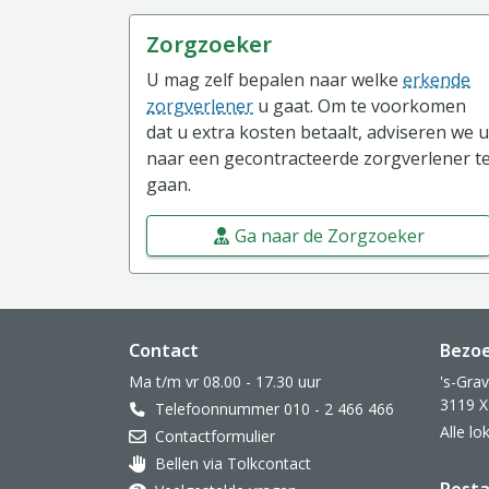
Zorgzoeker
U mag zelf bepalen naar welke
erkende
zorgverlener
u gaat. Om te voorkomen
dat u extra kosten betaalt, adviseren we u
naar een gecontracteerde zorgverlener t
gaan.
Ga naar de Zorgzoeker
Website footer
Contact
Bezo
Ma t/m vr 08.00 - 17.30 uur
's-Gra
3119 X
Telefoonnummer 010 - 2 466 466
Alle l
Contactformulier
Bellen via Tolkcontact
Oor met hoortoestel