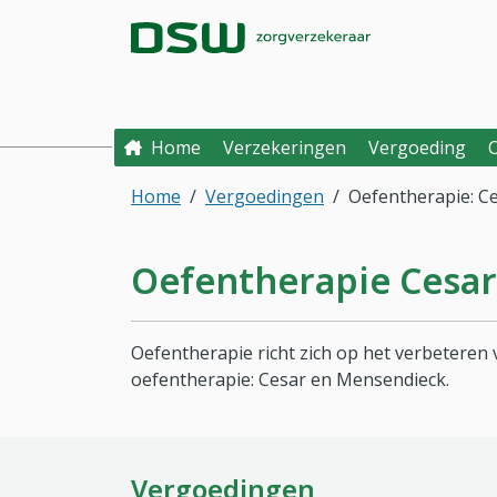
Direct naar hoofdinhoud
Direct naar hoofdmenu
DSW Zorgverzek
Home
Verzekeringen
Vergoeding
Home
Vergoedingen
Oefentherapie: C
Oefentherapie Cesa
Oefentherapie richt zich op het verbeteren
oefentherapie: Cesar en Mensendieck.
Vergoedingen