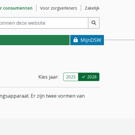
naar subsite
Ga naar subsite
Ga naar subsite
r consumenten
Voor zorgverleners
Zakelijk
nnen deze website
(min. 2 tekens)
MijnDSW
Kies jaar:
2025
2026
ingsapparaat. Er zijn twee vormen van