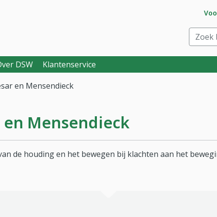
Ga 
Voo
eraar. Goed voor je.
Zoek bi
Over DSW
Klantenservice
esar en Mensendieck
r en Mensendieck
 van de houding en het bewegen bij klachten aan het beweg