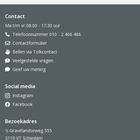
Website footer
Contact
Ma t/m vr 08.00 - 17.30 uur
Telefoonnummer 010 - 2 466 466
Contactformulier
Bellen via Tolkcontact
Oor met hoortoestel
Veelgestelde vragen
Geef uw mening
Social media
Instagram
Facebook
Bezoekadres
's-Gravelandseweg 555
3119 XT Schiedam