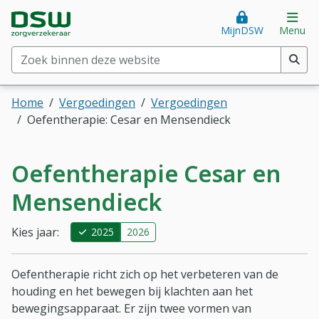
Direct naar hoofdinhoud
Direct naar hoofdmenu
DSW Zorgverzekeraar. Goed voor je.
Op
MijnDSW
Menu
Zoek binnen deze website
(min. 2 tekens)
Home
Vergoedingen
Vergoedingen
Oefentherapie: Cesar en Mensendieck
Oefentherapie Cesar en
Mensendieck
Kies jaar:
2025
2026
Oefentherapie richt zich op het verbeteren van de
houding en het bewegen bij klachten aan het
bewegingsapparaat. Er zijn twee vormen van