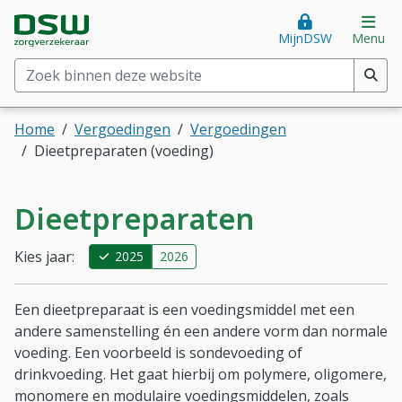
Direct naar hoofdinhoud
Direct naar hoofdmenu
DSW Zorgverzekeraar. Goed voor je.
Op
MijnDSW
Menu
Zoek binnen deze website
(min. 2 tekens)
Home
Vergoedingen
Vergoedingen
Dieetpreparaten (voeding)
Dieetpreparaten
Kies jaar:
2025
2026
Een dieetpreparaat is een voedingsmiddel met een
andere samenstelling én een andere vorm dan normale
voeding. Een voorbeeld is sondevoeding of
drinkvoeding. Het gaat hierbij om polymere, oligomere,
monomere en modulaire voedingsmiddelen, zoals