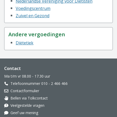
Nederlandse Vereniging voor Diëtisten
Voedingscentrum
Zuivel en Gezond
Andere vergoedingen
Diëtetiek
Website footer
Contact
Ma t/m vr 08.00 - 17.30 uur
Telefoonnummer 010 - 2 466 466
Contactformulier
Bellen via Tolkcontact
Oor met hoortoestel
Veelgestelde vragen
Geef uw mening