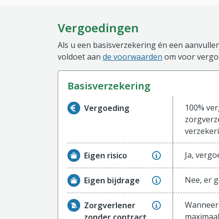
Vergoedingen
Als u een basisverzekering én een aanvullen
voldoet aan
de voorwaarden
om voor vergoe
basisverzekering
Informatie over de vergoeding van de ba
100% ver
Vergoeding
zorgverze
verzekeri
Ja, vergo
Eigen risico
Nee, er g
Eigen bijdrage
Wanneer 
Zorgverlener
maximaal 
zonder contract