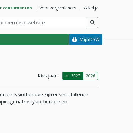
naar subsite
Ga naar subsite
Ga naar subsite
r consumenten
Voor zorgverleners
Zakelijk
nnen deze website
(min. 2 tekens)
MijnDSW
Kies jaar:
2025
2026
 de fysiotherapie zijn er verschillende
ie, geriatrie fysiotherapie en