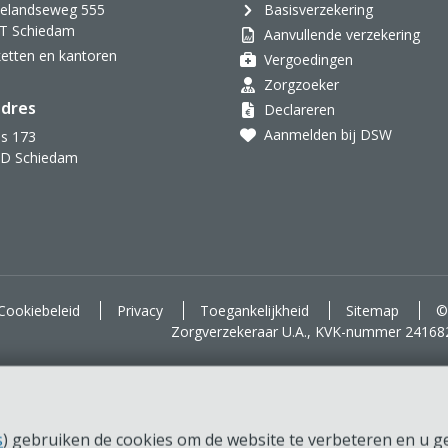
velandseweg 555
Basisverzekering
T Schiedam
Aanvullende verzekering
oketten en kantoren
Vergoedingen
Zorgzoeker
dres
Declareren
Aanmelden bij DSW
s 173
AD Schiedam
d voor je.
Cookiebeleid
Privacy
Toegankelijkheid
Sitemap
©
Zorgverzekeraar U.A., KVK-nummer 24168
s
) gebruiken de cookies om de website te verbeteren en u ger