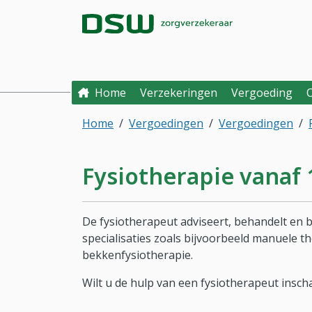
Direct naar hoofdinhoud
Direct naar hoofdmenu
DSW Zorgverzek
Home
Verzekeringen
Vergoeding
Home
Vergoedingen
Vergoedingen
Fysiotherapie vanaf 1
De fysiotherapeut adviseert, behandelt en 
specialisaties zoals bijvoorbeeld manuele t
bekkenfysiotherapie.
Wilt u de hulp van een fysiotherapeut insc