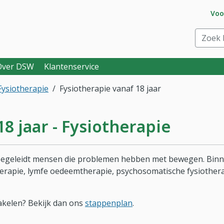
Ga 
Voo
eraar. Goed voor je.
Zoek bi
Over DSW
Klantenservice
Fysiotherapie
Fysiotherapie vanaf 18 jaar
8 jaar - Fysiotherapie
begeleidt mensen die problemen hebben met bewegen. Binnen
herapie, lymfe oedeemtherapie, psychosomatische fysiotherap
hakelen? Bekijk dan ons
stappenplan
.