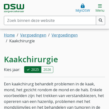
Direct naar hoofdinhoud
Direct naar hoofdmenu
DSW Zorgverzekeraar. Goed voor je.
Op
MijnDSW
Menu
Zoek binnen deze website
(min. 2 tekens)
Home
Vergoedingen
Vergoedingen
Kaakchirurgie
Kaakchirurgie
Kies jaar:
2025
2026
Een kaakchirurg behandelt problemen in de kaak,
mond, het gezicht rondom de mond en de hals. Enkele
voorbeelden zijn: het trekken van verstandskiezen, het
opereren van een hazenlip, problemen met het
mondslijmvlies en het behandelen van tumoren in de