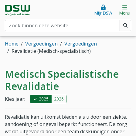
Direct naar hoofdinhoud
Direct naar hoofdmenu
DSW Zorgverzekeraar. Goed voor je.
Op
MijnDSW
Menu
Zoek binnen deze website
(min. 2 tekens)
Home
Vergoedingen
Vergoedingen
Revalidatie (Medisch-specialistisch)
Medisch Specialistische
Revalidatie
Kies jaar:
2025
2026
Revalidatie kan uitkomst bieden als u door een ziekte,
aandoening of ongeval beperkt functioneert. De zorg
wordt uitgevoerd door een team deskundigen onder