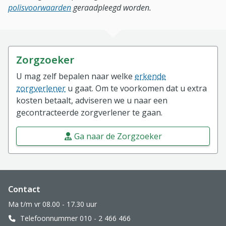
polisvoorwaarden
geraadpleegd worden.
Zorgzoeker
U mag zelf bepalen naar welke
erkende
zorgverlener
u gaat. Om te voorkomen dat u extra
kosten betaalt, adviseren we u naar een
gecontracteerde zorgverlener te gaan.
Ga naar de Zorgzoeker
Website footer
Contact
Ma t/m vr 08.00 - 17.30 uur
Telefoonnummer 010 - 2 466 466