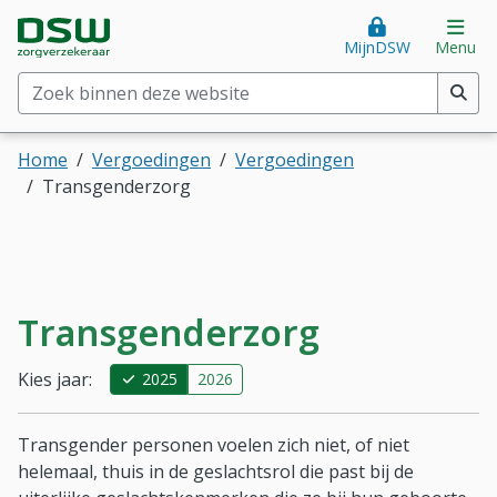
Direct naar hoofdinhoud
Direct naar hoofdmenu
DSW Zorgverzekeraar. Goed voor je.
Op
MijnDSW
Menu
Zoek binnen deze website
(min. 2 tekens)
Home
Vergoedingen
Vergoedingen
Transgenderzorg
Transgenderzorg
Kies jaar:
2025
2026
Transgender personen voelen zich niet, of niet
helemaal, thuis in de geslachtsrol die past bij de