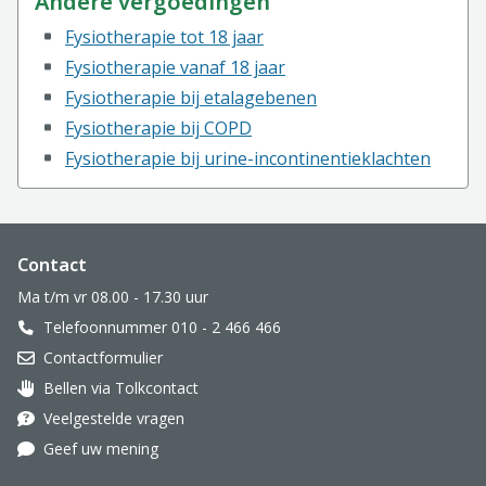
Andere vergoedingen
Fysiotherapie tot 18 jaar
Fysiotherapie vanaf 18 jaar
Fysiotherapie bij etalagebenen
Fysiotherapie bij COPD
Fysiotherapie bij urine-incontinentieklachten
Website footer
Contact
Ma t/m vr 08.00 - 17.30 uur
Telefoonnummer 010 - 2 466 466
Contactformulier
Bellen via Tolkcontact
Oor met hoortoestel
Veelgestelde vragen
Geef uw mening