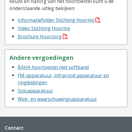
keuze en nazorg van het hoortoestel kunt u de
onderstaande uitleg bekijken:
(PDF bestand, d
Informatiefolder Stichting Hoormij
Video Stichting Hoormij
(PDF bestand, download bestan
Brochure Hoorzorg
Andere vergoedingen
BAHA hoortoestel met softband
FM-apparatuur, infrarood apparatuur en
ringleidingen
Soloapparatuur
Wek- en waarschuwingsapparatuur
Website footer
Contact