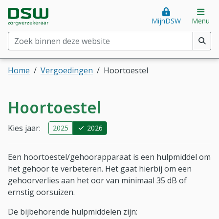
Direct naar hoofdinhoud
Direct naar hoofdmenu
DSW Zorgverzekeraar. Goed voor je.
Op
MijnDSW
Menu
Zoek binnen deze website
(min. 2 tekens)
Home
Vergoedingen
Hoortoestel
Hoortoestel
Kies jaar:
2025
2026
Een hoortoestel/gehoorapparaat is een hulpmiddel om
het gehoor te verbeteren. Het gaat hierbij om een
gehoorverlies aan het oor van minimaal 35 dB of
ernstig oorsuizen.
De bijbehorende hulpmiddelen zijn: