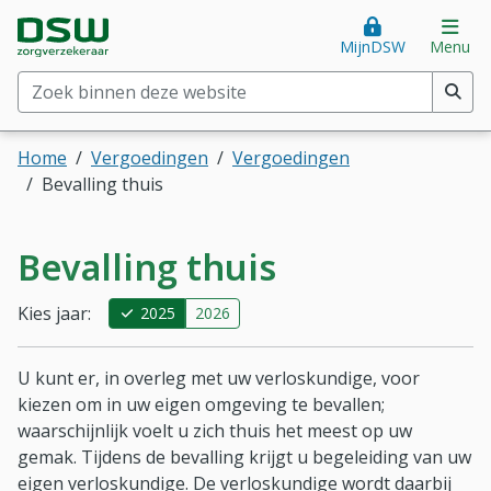
Direct naar hoofdinhoud
Direct naar hoofdmenu
DSW Zorgverzekeraar. Goed voor je.
Op
MijnDSW
Menu
Zoek binnen deze website
(min. 2 tekens)
Home
Vergoedingen
Vergoedingen
Bevalling thuis
Bevalling thuis
Kies jaar:
2025
2026
U kunt er, in overleg met uw verloskundige, voor
kiezen om in uw eigen omgeving te bevallen;
waarschijnlijk voelt u zich thuis het meest op uw
gemak. Tijdens de bevalling krijgt u begeleiding van uw
eigen verloskundige. De verloskundige wordt daarbij