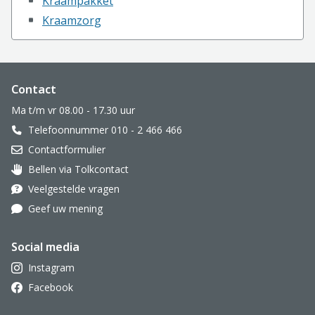
Kraampakket
Kraamzorg
Website footer
Contact
Ma t/m vr 08.00 - 17.30 uur
Telefoonnummer 010 - 2 466 466
Contactformulier
Bellen via Tolkcontact
Oor met hoortoestel
Veelgestelde vragen
Geef uw mening
Social media
Instagram
Facebook