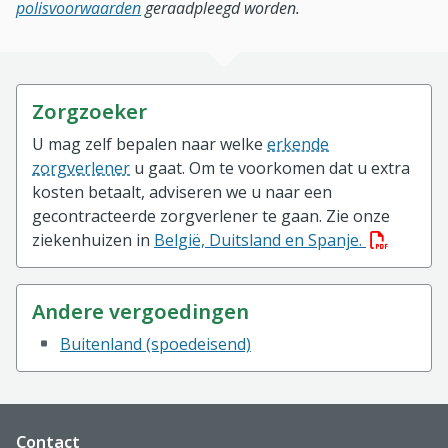
polisvoorwaarden
geraadpleegd worden.
Zorgzoeker
U mag zelf bepalen naar welke
erkende
zorgverlener
u gaat. Om te voorkomen dat u extra
kosten betaalt, adviseren we u naar een
gecontracteerde zorgverlener te gaan. Zie onze
(PDF besta
ziekenhuizen in
België, Duitsland en Spanje.
Andere vergoedingen
Buitenland (spoedeisend)
Website footer
Contact