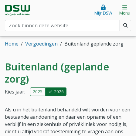
Direct naar hoofdinhoud
Direct naar hoofdmenu
DSW Zorgverzekeraar. Goed voor je.
Op
MijnDSW
Menu
Zoek binnen deze website
(min. 2 tekens)
Home
Vergoedingen
Buitenland geplande zorg
Buitenland (geplande
zorg)
Kies jaar:
2025
2026
Als u in het buitenland behandeld wilt worden voor een
bestaande aandoening en daar een opname of een
verblijf in een ziekenhuis of privékliniek voor nodig is,
dient u altijd vooraf toestemming te vragen aan ons.