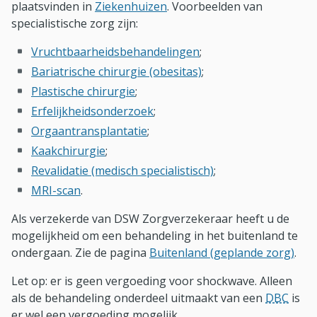
plaatsvinden in
Ziekenhuizen
. Voorbeelden van
specialistische zorg zijn:
Vruchtbaarheidsbehandelingen
;
Bariatrische chirurgie (obesitas)
;
Plastische chirurgie
;
Erfelijkheidsonderzoek
;
Orgaantransplantatie
;
Kaakchirurgie
;
Revalidatie (medisch specialistisch)
;
MRI-scan
.
Als verzekerde van DSW Zorgverzekeraar heeft u de
mogelijkheid om een behandeling in het buitenland te
ondergaan. Zie de pagina
Buitenland (geplande zorg)
.
Let op: er is geen vergoeding voor shockwave. Alleen
als de behandeling onderdeel uitmaakt van een
DBC
is
er wel een vergoeding mogelijk.