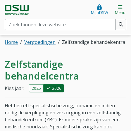
Direct naar hoofdinhoud
Direct naar hoofdmenu
DSW Zorgverzekeraar. Goed voor je.
Op
MijnDSW
Menu
Zoek binnen deze website
(min. 2 tekens)
Home
Vergoedingen
Zelfstandige behandelcentra
Zelfstandige
behandelcentra
Kies jaar:
2025
2026
Het betreft specialistische zorg, opname en indien
nodig de verpleging en verzorging in een zelfstandig
behandelcentrum (ZBC). Er moet sprake zijn van een
medische noodzaak. Specialistische zorg kan ook