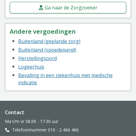
Ga naar de Zorgzoeker
Andere vergoedingen
Buitenland (geplande zorg)
Buitenland (spoedeisend)
Herstellingsoord
Logeerhuis
Bevalling in een ziekenhuis met medische
indicatie
Website footer
Contact
Ma t/m vr 08.00 - 17.30 uur
Telefoonnummer 010 - 2 466 466